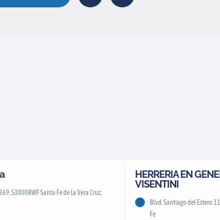
a
HERRERIA EN GENER
VISENTINI
69, S3000BWF Santa Fe de la Vera Cruz,
Blvd. Santiago del Estero 
Fe