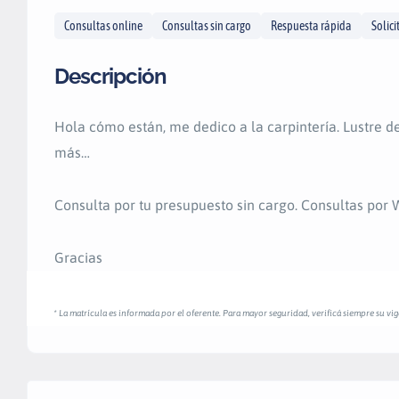
Consultas online
Consultas sin cargo
Respuesta rápida
Solic
Descripción
Hola cómo están, me dedico a la carpintería. Lustre d
más…
Consulta por tu presupuesto sin cargo. Consultas por
Gracias
* La matrícula es informada por el oferente. Para mayor seguridad, verificá siempre su vige