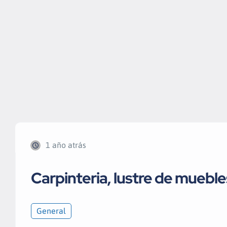
1 año atrás
Carpinteria, lustre de mueble
General