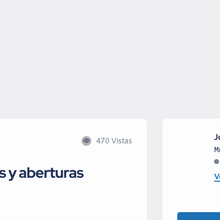
J
470 Vistas
Mi
s y aberturas
V