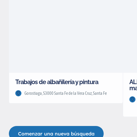
Trabajos de albañilería y pintura
AL
ma
Gorostiaga, S3000 Santa Fe de la Vera Cruz, Santa Fe
Comenzar una nueva búsqueda