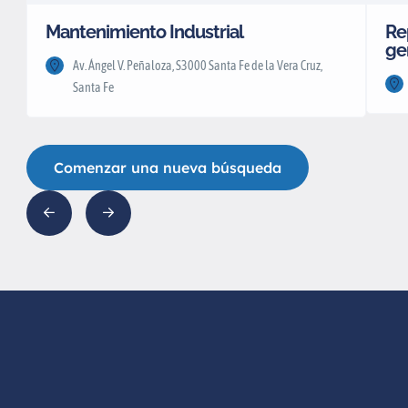
Mantenimiento Industrial
Re
ge
Av. Ángel V. Peñaloza, S3000 Santa Fe de la Vera Cruz,
Santa Fe
Comenzar una nueva búsqueda