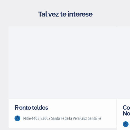
Tal vez te interese
Fronto toldos
Co
No
Mitre 4408, S3002 Santa Fe de la Vera Cruz, Santa Fe