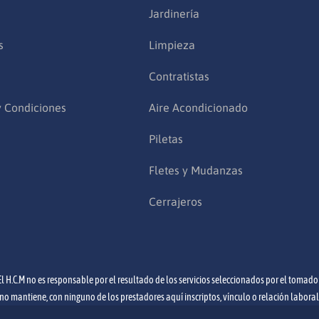
Jardinería
s
Limpieza
Contratistas
y Condiciones
Aire Acondicionado
Piletas
Fletes y Mudanzas
Cerrajeros
El H.C.M no es responsable por el resultado de los servicios seleccionados por el tomador
 no mantiene, con ninguno de los prestadores aquí inscriptos, vínculo o relación labora