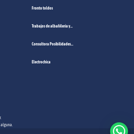
Fronto toldos
Trabajos de albañilería y
pintura
Consultora Posibilidades
Empleo Norte de Santa Fe.
Electrochica
.
l alguna.