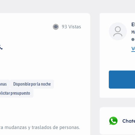
E
93 Vistas
Mi
.
V
manas
Disponible por la noche
olicitar presupuesto
Chat
ra mudanzas y traslados de personas.