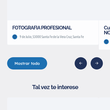
FOTOGRAFIA PROFESIONAL
Cu
NO
9 de Julio, S3000 Santa Fe de la Vera Cruz, Santa Fe
Mostrar todo
Tal vez te interese