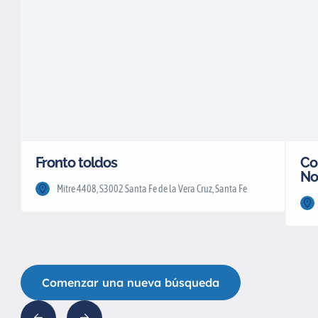
Fronto toldos
Co
No
Mitre 4408, S3002 Santa Fe de la Vera Cruz, Santa Fe
Comenzar una nueva búsqueda