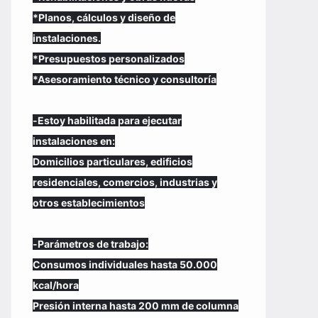
*Planos, cálculos y diseño de
instalaciones.
*Presupuestos personalizados
*Asesoramiento técnico y consultoría
-Estoy habilitada para ejecutar
instalaciones en:
Domicilios particulares, edificios
residenciales, comercios, industrias y
otros establecimientos
-Parámetros de trabajo:
Consumos individuales hasta 50.000
kcal/hora
Presión interna hasta 200 mm de columna