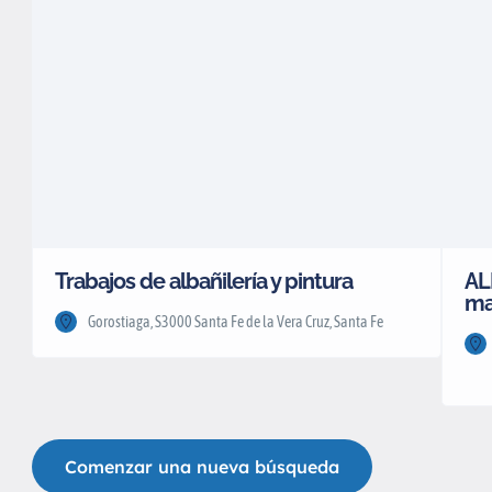
Trabajos de albañilería y pintura
AL
ma
Gorostiaga, S3000 Santa Fe de la Vera Cruz, Santa Fe
Comenzar una nueva búsqueda