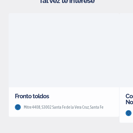
Tal vez te interese
Fronto toldos
Co
No
Mitre 4408, S3002 Santa Fe de la Vera Cruz, Santa Fe