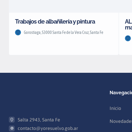
Trabajos de albañilería y pintura
AL
ma
Gorostiaga, S3000 Santa Fe de la Vera Cruz, Santa Fe
Navegaci
Inicio
Salta 2943, Santa Fe
Novedade
contacto@yoresuelvo.gob.ar