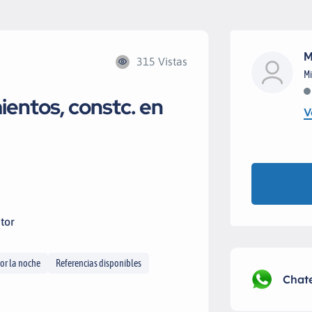
M
315 Vistas
Mi
ientos, constc. en
V
tor
or la noche
Referencias disponibles
Chat