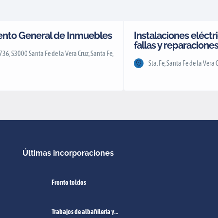
nto General de Inmuebles
Instalaciones eléctr
fallas y reparacione
36, S3000 Santa Fe de la Vera Cruz, Santa Fe,
Sta. Fe, Santa Fe de la Vera 
Últimas incorporaciones
Fronto toldos
Trabajos de albañilería y