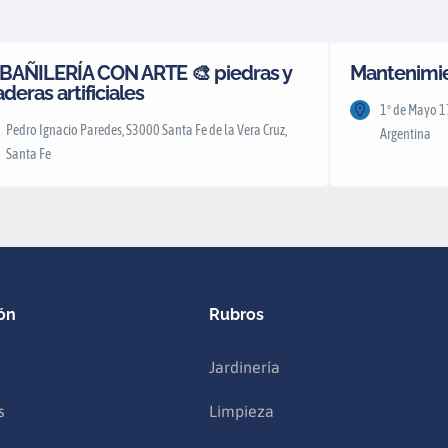
BAÑILERÍA CON ARTE 🎨 piedras y
Mantenimie
deras artificiales
1º de Mayo 17
Pedro Ignacio Paredes, S3000 Santa Fe de la Vera Cruz,
Argentina
Santa Fe
ón
Rubros
Jardinería
s
Limpieza