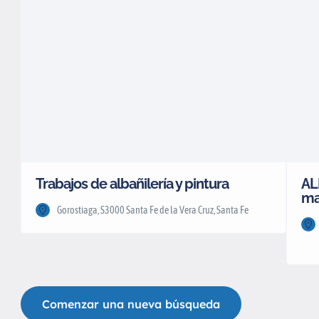
Trabajos de albañilería y pintura
AL
ma
Gorostiaga, S3000 Santa Fe de la Vera Cruz, Santa Fe
Comenzar una nueva búsqueda