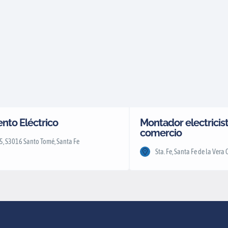
nto Eléctrico
Montador electricist
comercio
5, S3016 Santo Tomé, Santa Fe
Sta. Fe, Santa Fe de la Vera 