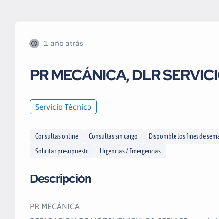
1 año atrás
PR MECÁNICA, DLR SERVIC
Servicio Técnico
Consultas online
Consultas sin cargo
Disponible los fines de se
Solicitar presupuesto
Urgencias / Emergencias
Descripción
PR MECÁNICA