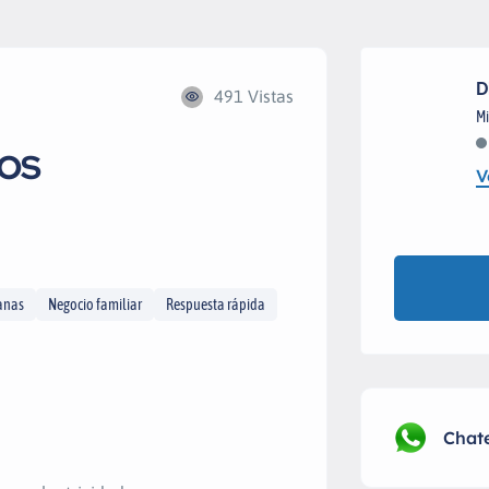
D
491 Vistas
Mi
IOS
V
manas
Negocio familiar
Respuesta rápida
Chat