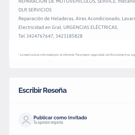
REPARACION DE MOTOVEHICULOS, SERVICE, mecánica 
DLR SERVICIOS
Reparación de Heladeras, Aires Acondicionado, Lavarr
Electricidad en Gral. URGENCIAS ELÉCTRICAS.
Tel 3424767647, 3423185828
* La matrícula es informada por el oferente. Para mayor seguridad, verificá siempre su vige
Escribir Reseña
Publicar como Invitado
Tu opinión importa