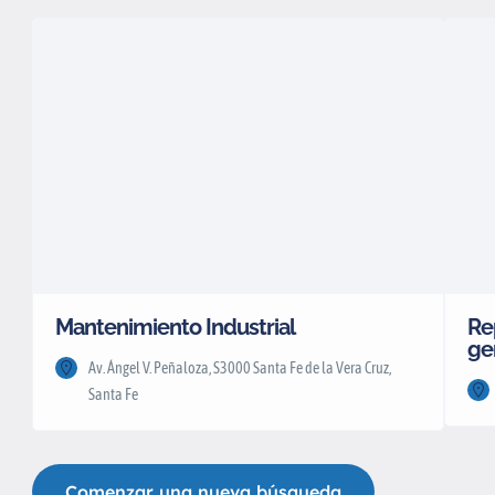
Mantenimiento Industrial
Re
ge
Av. Ángel V. Peñaloza, S3000 Santa Fe de la Vera Cruz,
Santa Fe
Comenzar una nueva búsqueda