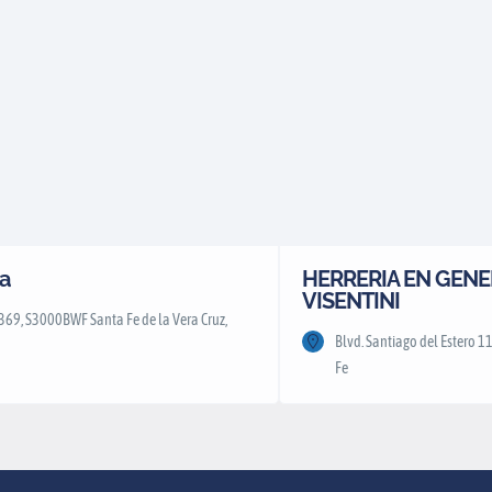
a
HERRERIA EN GENER
VISENTINI
69, S3000BWF Santa Fe de la Vera Cruz,
Blvd. Santiago del Estero 
Fe