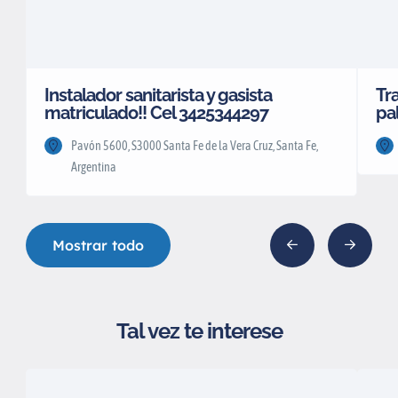
Instalador sanitarista y gasista
Tr
matriculado!! Cel 3425344297
pa
Pavón 5600, S3000 Santa Fe de la Vera Cruz, Santa Fe,
Argentina
Mostrar todo
Tal vez te interese