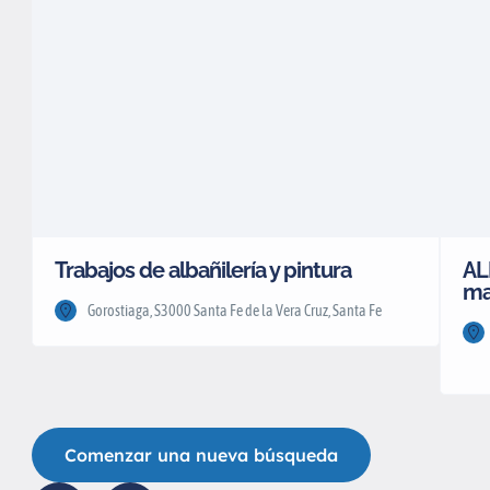
Trabajos de albañilería y pintura
AL
ma
Gorostiaga, S3000 Santa Fe de la Vera Cruz, Santa Fe
Comenzar una nueva búsqueda