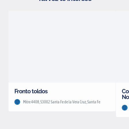
Fronto toldos
Co
No
Mitre 4408, S3002 Santa Fe de la Vera Cruz, Santa Fe