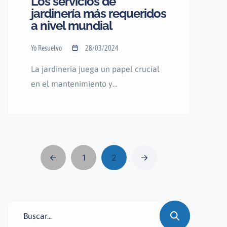
Los servicios de
jardinería más requeridos
a nivel mundial
Yo Resuelvo
28/03/2024
La jardinería juega un papel crucial
en el mantenimiento y
embellecimiento de espacios verdes,
tanto en entornos residenciales
como comerciales. A nivel mundial,
existe una amplia gama de servicios
de jardinería que responden a las
1
2
diversas necesidades de los clientes.
En este blog, exploraremos algunos
de los servicios de jardinería más
requeridos a nivel global