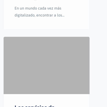
En un mundo cada vez más
digitalizado, encontrar a los
profesionales adecuados para
realizar un trabajo o resolver un
problema puede ser una tarea
desalentadora. Es por eso que los
directorios en línea se han
convertido en una herramienta
invaluable para conectar a las
personas con expertos en diversos
campos.