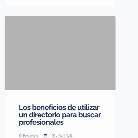
toman decisiones basándose en lo
que ven. Ya sea que busquen la
mejor cafetería, el contratista más
talentoso o el dentista menos
aterrador, las imágenes pueden ser
un factor decisivo.
Los beneficios de utilizar
un directorio para buscar
profesionales
Yo Resuelvo
01/04/2024