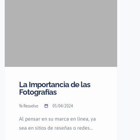
las tareas manuales, menos
personas se forman en esta
actividad, vital para la salud pública
y el abastecimiento seguro de agua
en […]
La Importancia de las
Fotografías
Yo Resuelvo
05/04/2024
Al pensar en su marca en línea, ya
sea en sitios de reseñas o redes
sociales, recuerde que las personas