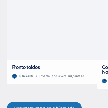
Fronto toldos
Co
No
Mitre 4408, S3002 Santa Fe de la Vera Cruz, Santa Fe
Comenzar una nueva búsqueda