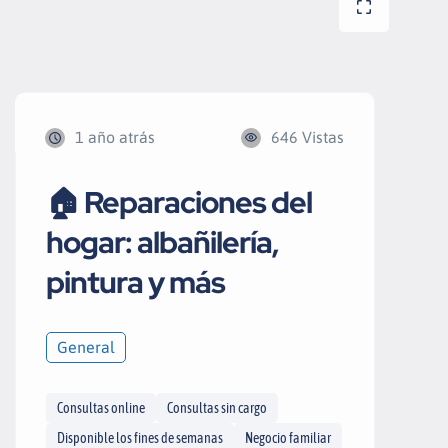
1 año atrás
646 Vistas
🏠 Reparaciones del
hogar: albañilería,
pintura y más
General
Consultas online
Consultas sin cargo
Disponible los fines de semanas
Negocio familiar