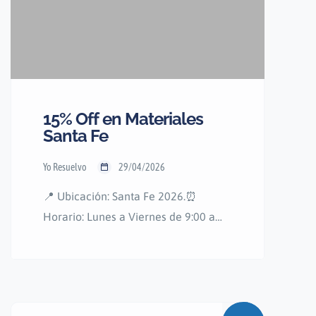
15% Off en Materiales
Santa Fe
Yo Resuelvo
29/04/2026
📍 Ubicación: Santa Fe 2026.⏰
Horario: Lunes a Viernes de 9:00 a
18:00 hs.📌 Nuestros Materiales: 🧱
Obra Gruesa: Ladrillos, cemento, cal,
hierro y arena. 🏠 Terminaciones:
Cerámicos, porcelanatos y grifería. 💧