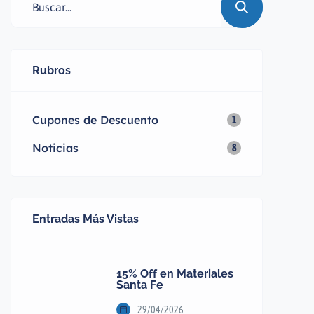
Instalaciones: Caños de agua, gas y
desagües. 🔨 Herramientas: Todo
para el constructor y el hobbista. 🏭
Insumos Industriales: Mallas, perfiles
Rubros
y aislantes. […]
Cupones de Descuento
1
Noticias
8
Entradas Más Vistas
15% Off en Materiales
Santa Fe
29/04/2026